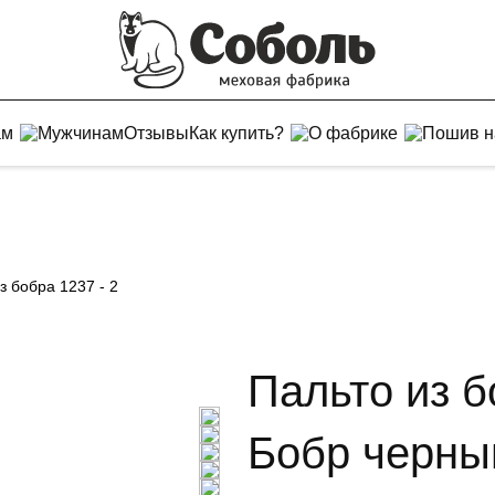
ам
Мужчинам
Отзывы
Как купить?
О фабрике
Пошив н
з бобра 1237 - 2
Пальто из б
Бобр черны