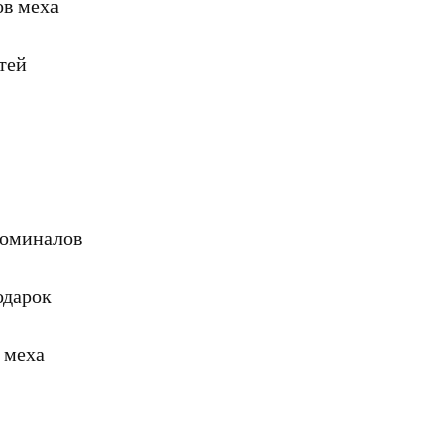
ов меха
тей
номиналов
одарок
 меха