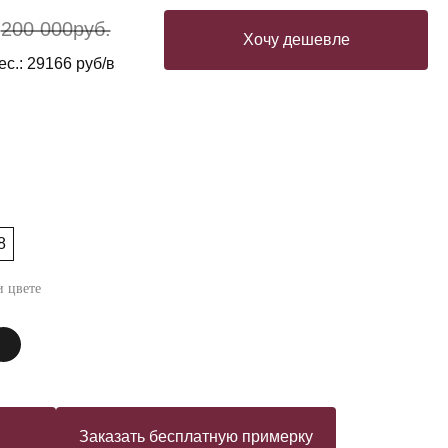
200 000
руб.
Хочу дешевле
с.: 29166 руб/в
8
 цвете
Заказать бесплатную примерку