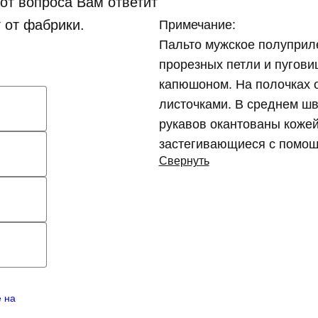
от вопроса Вам ответит
 от фабрики.
Примечание:
Пальто мужское полуприле
прорезных петли и пугови
капюшоном. На полочках 
листочками. В среднем шв
рукавов окантованы кожей
застегивающиеся с помощ
Свернуть
е на