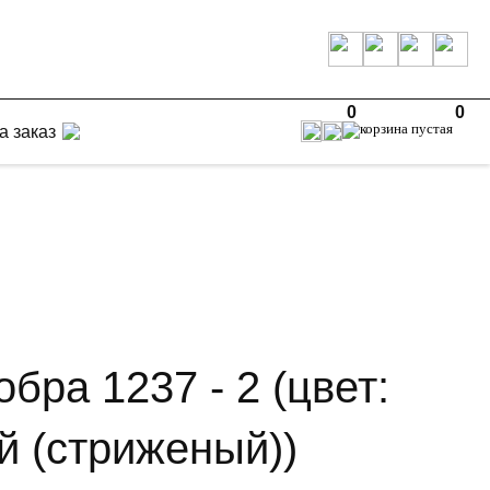
0
0
а заказ
обра 1237 - 2 (цвет:
й (стриженый))