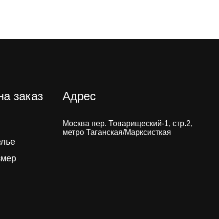
на заказ
Адрес
Москва пер. Товарищеский-1, стр.2,
метро Таганская/Марксисткая
елье
змер