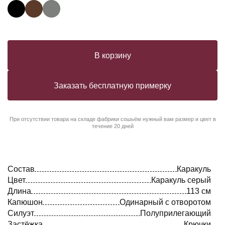
В корзину
Заказать бесплатную примерку
При отсутствии товара на складе фабрики сошьём нужный вам размер и цвет в
течение 20 дней
Состав
Каракуль
Цвет
Каракуль серый
Длина
113 см
Капюшон
Одинарный с отворотом
Силуэт
Полуприлегающий
Застёжка
Крючки