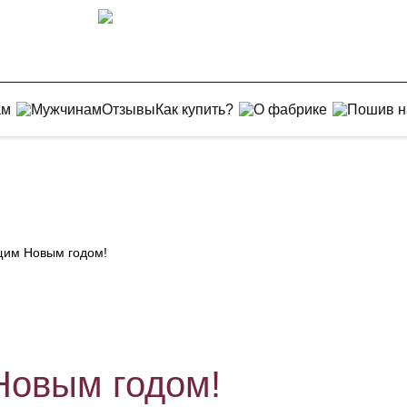
ам
Мужчинам
Отзывы
Как купить?
О фабрике
Пошив н
им Новым годом!
овым годом!