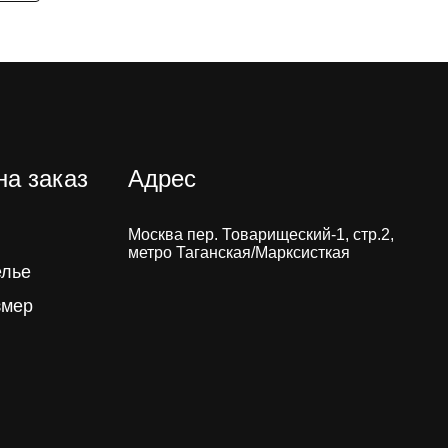
на заказ
Адрес
Москва пер. Товарищеский-1, стр.2,
метро Таганская/Марксисткая
елье
змер