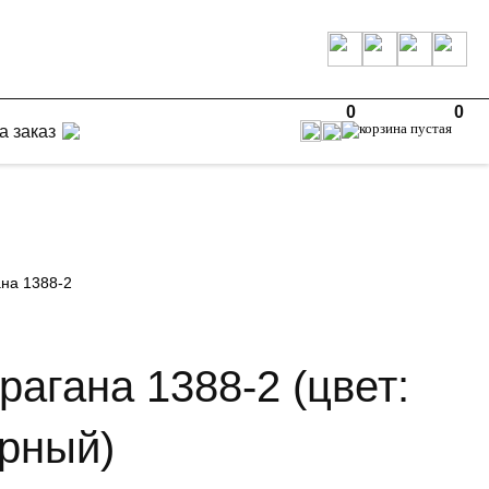
0
0
а заказ
ана 1388-2
рагана 1388-2 (цвет:
ёрный)