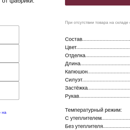
 от фабрики.
При отсутствии товара на складе
Состав
Цвет
Отделка
Длина
Капюшон
Силуэт
Застёжка
Рукав
Температурный режим:
е на
С утеплителем
Без утеплителя