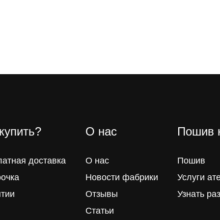
 купить?
О нас
Пошив 
латная доставка
О нас
Пошив
рочка
Новости фабрики
Услуги ат
нтии
Отзывы
Узнать ра
Статьи