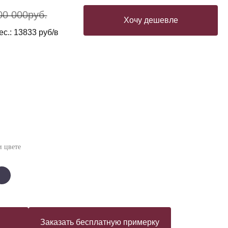
00 000
руб.
Хочу дешевле
с.: 13833 руб/в
 цвете
Заказать бесплатную примерку