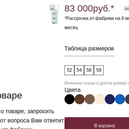
83 000
руб.*
1
*Рассрочка от фабрики на 6 ме
месяц
Таблица размеров
52
54
56
58
Возможен пошив в другом размере и
Цвета
оваре
о товаре, запросить
от вопроса Вам ответит
В корзину