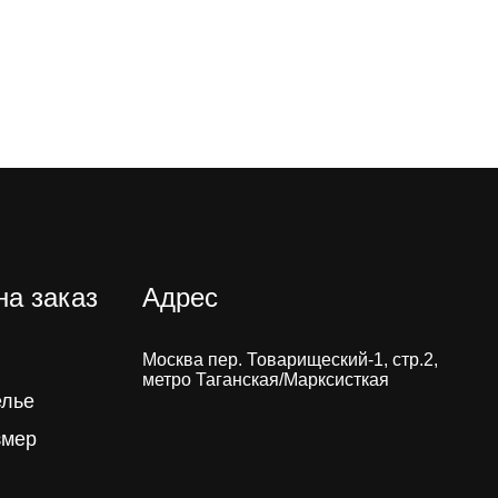
на заказ
Адрес
Москва пер. Товарищеский-1, стр.2,
метро Таганская/Марксисткая
елье
змер