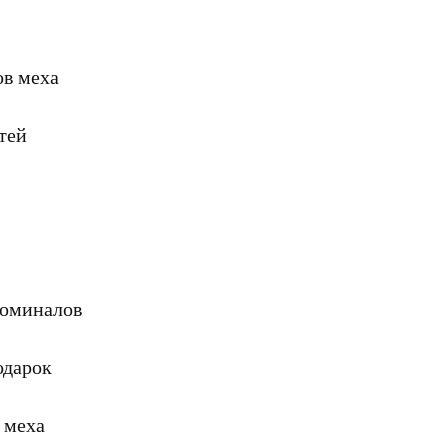
ов меха
тей
номиналов
одарок
 меха