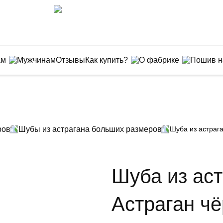
ам
Мужчинам
Отзывы
Как купить?
О фабрике
Пошив н
ров
Шубы из астрагана больших размеров
Шуба из астраг
Шуба из аст
Астраган ч