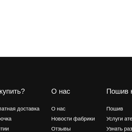
 купить?
О нас
Пошив 
латная доставка
О нас
Пошив
рочка
Новости фабрики
Услуги ат
нтии
Отзывы
Узнать ра