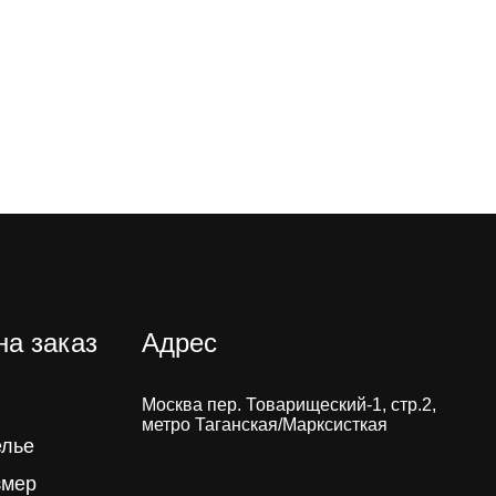
на заказ
Адрес
Москва пер. Товарищеский-1, стр.2,
метро Таганская/Марксисткая
елье
змер