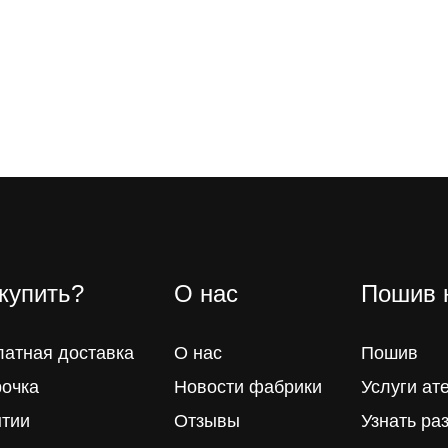
 купить?
О нас
Пошив 
латная доставка
О нас
Пошив
рочка
Новости фабрики
Услуги ат
нтии
Отзывы
Узнать ра