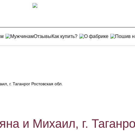
ам
Мужчинам
Отзывы
Как купить?
О фабрике
Пошив н
л, г. Таганрог Ростовская обл.
на и Михаил, г. Таганро