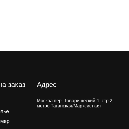
на заказ
Адрес
Москва пер. Товарищеский-1, стр.2,
метро Таганская/Марксисткая
елье
змер